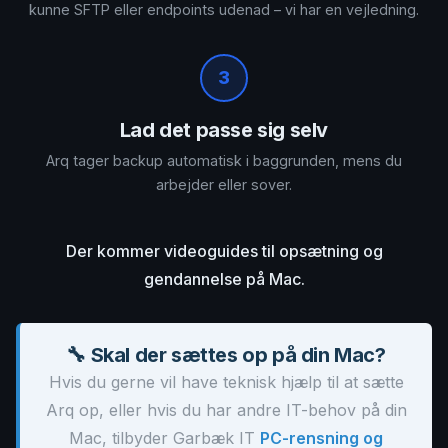
kunne SFTP eller endpoints udenad – vi har en vejledning.
3
Lad det passe sig selv
Arq tager backup automatisk i baggrunden, mens du
arbejder eller sover.
Der kommer videoguides til opsætning og
gendannelse på Mac.
🔧 Skal der sættes op på din Mac?
Hvis du gerne vil have teknisk hjælp til at sætte
Arq op, eller hvis du har andre IT-behov på din
Mac, tilbyder Garbæk IT
PC-rensning og