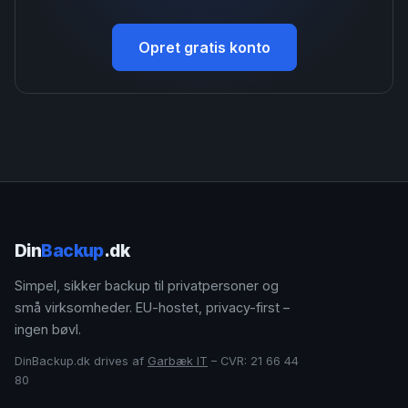
Opret gratis konto
Din
Backup
.dk
Simpel, sikker backup til privatpersoner og
små virksomheder. EU-hostet, privacy-first –
ingen bøvl.
DinBackup.dk drives af
Garbæk IT
– CVR: 21 66 44
80