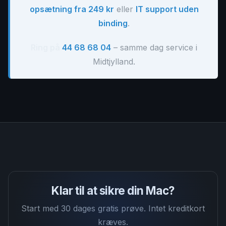
opsætning fra 249 kr
eller
IT support uden
binding
.
Ring på
44 68 68 04
– samme dag service i
Midtjylland.
Klar til at sikre din Mac?
Start med 30 dages gratis prøve. Intet kreditkort
kræves.