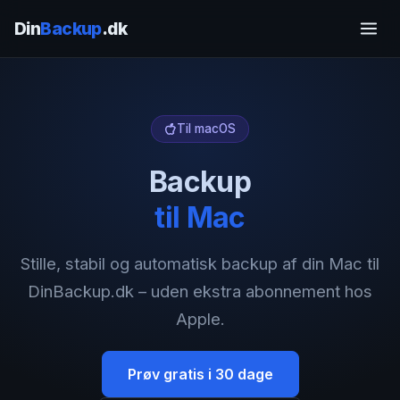
Din
Backup
.dk
Til macOS
Backup
til Mac
Stille, stabil og automatisk backup af din Mac til
DinBackup.dk – uden ekstra abonnement hos
Apple.
Prøv gratis i 30 dage