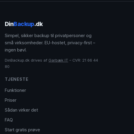
Din
Backup
.dk
Simpel, sikker backup til privatpersoner og
små virksomheder. EU-hostet, privacy-first –
ingen bøvl.
DinBackup.dk drives af
Garbæk IT
– CVR: 21 66 44
80
TJENESTE
Funktioner
Priser
Sådan virker det
FAQ
Start gratis prøve