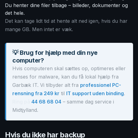
Du henter dine filer tilbage – billeder, dokumenter og
det hele.
Det kan tage lidt tid at hente alt ned igen, hvis du har
mange GB. Men intet er væk.
💡 Brug for hjælp med din nye
computer?
Hvis computeren skal sættes op, optimeres eller
renses for malware, kan du få lokal hjælp fra
Garbæk IT. Vi tilbyder alt fra
professionel PC-
rensning fra 249 kr
til
IT support uden binding
.
Ring på
44 68 68 04
– samme dag service i
Midtjylland.
Hvis du ikke har backup