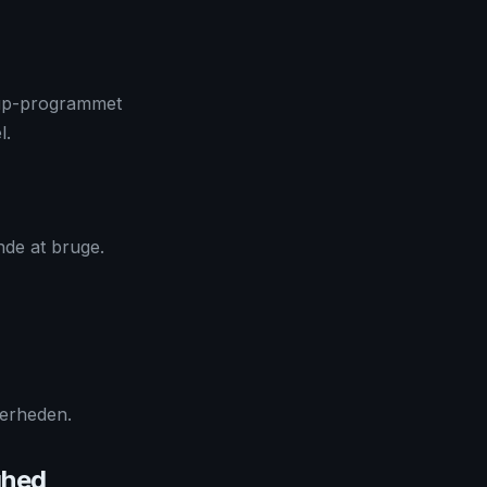
kup-programmet
l.
nde at bruge.
kerheden.
ghed