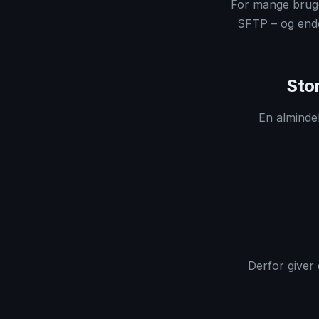
For mange bruger
SFTP – og end
Sto
En almindel
Derfor giver