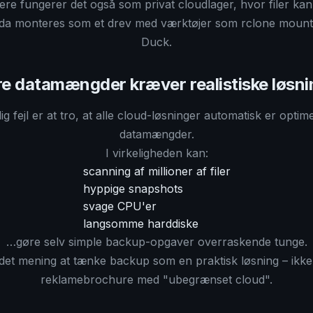
e fungerer det også som privat cloudlager, hvor filer kan t
da monteres som et drev med værktøjer som rclone mount 
Duck.
re datamængder kræver realistiske løsni
ig fejl er at tro, at alle cloud-løsninger automatisk er optimer
datamængder.
I virkeligheden kan:
scanning af millioner af filer
hyppige snapshots
svage CPU'er
langsomme harddiske
…gøre selv simple backup-opgaver overraskende tunge.
 det mening at tænke backup som en praktisk løsning – ikk
reklamebrochure med "ubegrænset cloud".