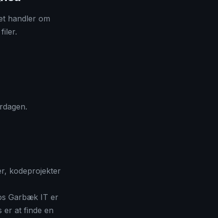
et handler om
iler.
erdagen.
er, kodeprojekter
Hos Garbæk IT er
 er at finde en