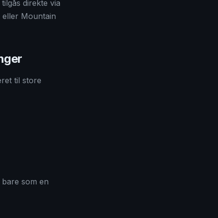
ilgås direkte via
eller Mountain
nger
et til store
e bare som en