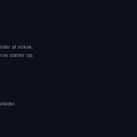
der at vokse.
rne starter op.
lleder.