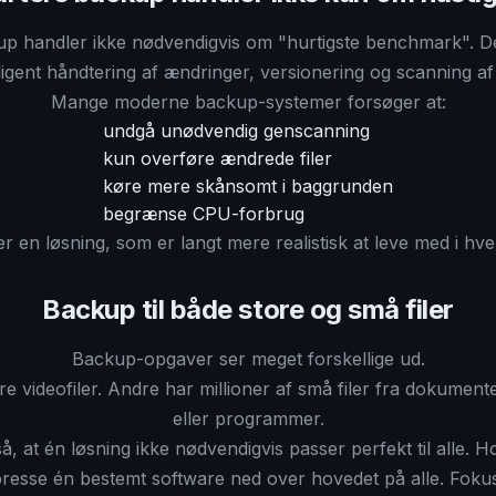
kup handler ikke nødvendigvis om "hurtigste benchmark". D
lligent håndtering af ændringer, versionering og scanning af f
Mange moderne backup-systemer forsøger at:
undgå unødvendig genscanning
kun overføre ændrede filer
køre mere skånsomt i baggrunden
begrænse CPU-forbrug
er en løsning, som er langt mere realistisk at leve med i hv
Backup til både store og små filer
Backup-opgaver ser meget forskellige ud.
re videofiler. Andre har millioner af små filer fra dokument
eller programmer.
å, at én løsning ikke nødvendigvis passer perfekt til alle. 
presse én bestemt software ned over hovedet på alle. Fokus