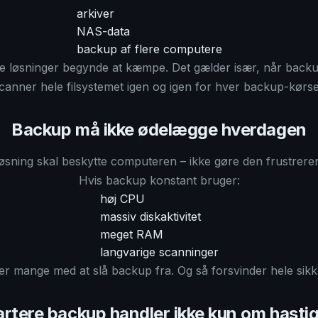
arkiver
NAS-data
backup af flere computere
 løsninger begynde at kæmpe. Det gælder især, når bac
canner hele filsystemet igen og igen for hver backup-kørse
Backup må ikke ødelægge hverdagen
sning skal beskytte computeren – ikke gøre den frustrere
Hvis backup konstant bruger:
høj CPU
massiv diskaktivitet
meget RAM
langvarige scanninger
r mange med at slå backup fra. Og så forsvinder hele sik
rtere backup handler ikke kun om hasti