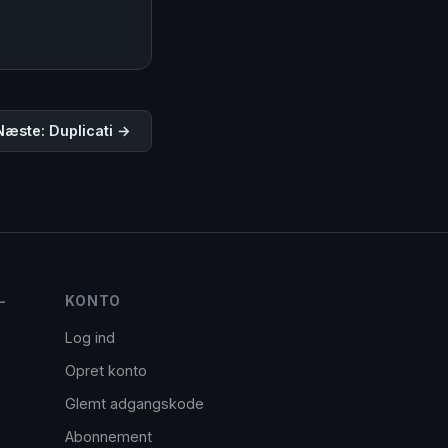
Næste: Duplicati →
-
KONTO
Log ind
Opret konto
Glemt adgangskode
Abonnement