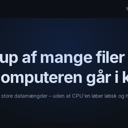
up af mange filer
computeren går i
f store datamængder – uden at CPU'en løber løbsk og