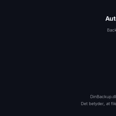
Aut
Back
DinBackup.dk
Det betyder, at fi