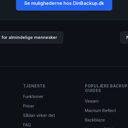
Se mulighederne hos DinBackup.dk
 for almindelige mennesker
TJENESTE
POPULÆRE BACKUP
GUIDES
Funktioner
Veeam
Priser
Macrium Reflect
Sådan virker det
Backblaze
FAQ