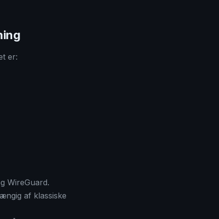
ning
t er:
og WireGuard.
hængig af klassiske