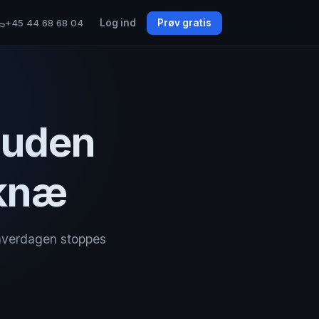
+45 44 68 68 04
Log ind
Prøv gratis
 uden
 knæ
 hverdagen stoppes