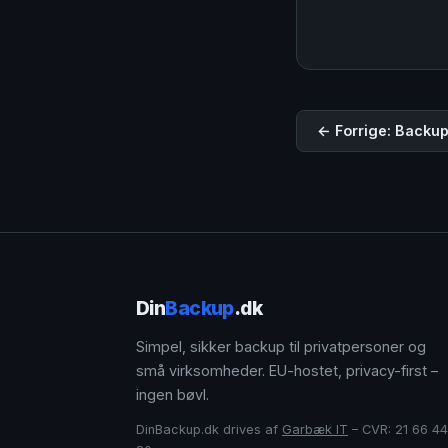
← Forrige: Backup
Din
Backup
.dk
Simpel, sikker backup til privatpersoner og
små virksomheder. EU-hostet, privacy-first –
ingen bøvl.
DinBackup.dk drives af
Garbæk IT
– CVR: 21 66 44