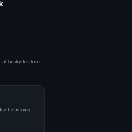
k
k at beskytte store
av belastning,