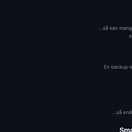
…så kan mange
s
En backup-lø
…så ende
Sma