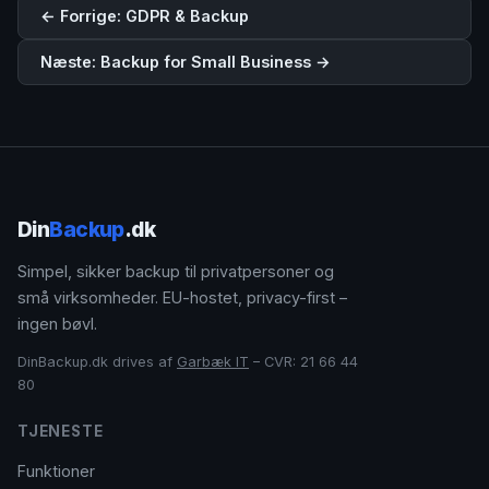
← Forrige: GDPR & Backup
Næste: Backup for Small Business →
Din
Backup
.dk
Simpel, sikker backup til privatpersoner og
små virksomheder. EU-hostet, privacy-first –
ingen bøvl.
DinBackup.dk drives af
Garbæk IT
– CVR: 21 66 44
80
TJENESTE
Funktioner