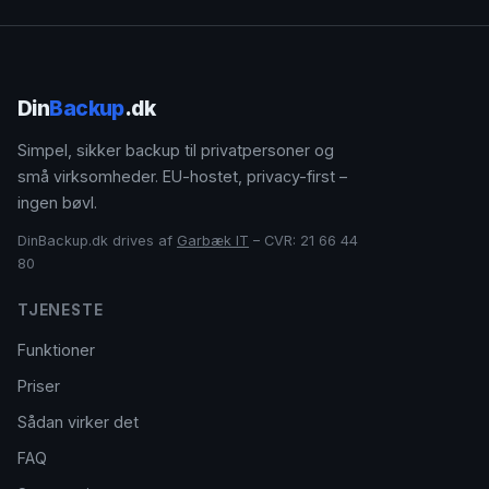
Din
Backup
.dk
Simpel, sikker backup til privatpersoner og
små virksomheder. EU-hostet, privacy-first –
ingen bøvl.
DinBackup.dk drives af
Garbæk IT
– CVR: 21 66 44
80
TJENESTE
Funktioner
Priser
Sådan virker det
FAQ