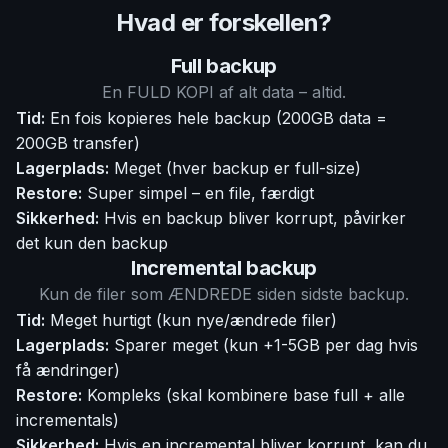
Hvad er forskellen?
Full backup
En FULD KOPI af alt data – altid.
Tid:
En fois kopieres hele backup (200GB data =
200GB transfer)
Lagerplads:
Meget (hver backup er full-size)
Restore:
Super simpel – en file, færdigt
Sikkerhed:
Hvis en backup bliver korrupt, påvirker
det kun den backup
Incremental backup
Kun de filer som ÆNDREDE siden sidste backup.
Tid:
Meget hurtigt (kun nye/ændrede filer)
Lagerplads:
Sparer meget (kun +1-5GB per dag hvis
få ændringer)
Restore:
Kompleks (skal kombinere base full + alle
incrementals)
Sikkerhed:
Hvis en incremental bliver korrupt, kan du