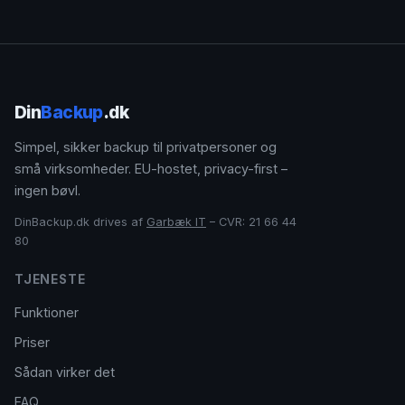
Din
Backup
.dk
Simpel, sikker backup til privatpersoner og
små virksomheder. EU-hostet, privacy-first –
ingen bøvl.
DinBackup.dk drives af
Garbæk IT
– CVR: 21 66 44
80
TJENESTE
Funktioner
Priser
Sådan virker det
FAQ