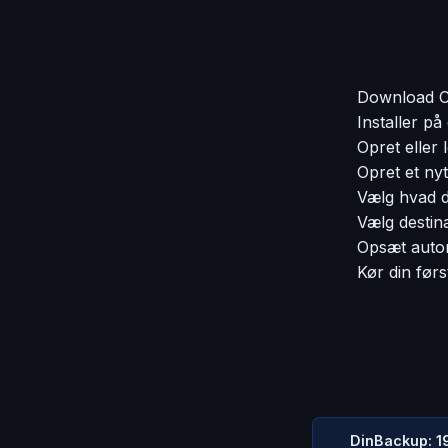
Download C
Installer p
Opret eller
Opret et ny
Vælg hvad d
Vælg destin
Opsæt automa
Kør din før
DinBackup: 1