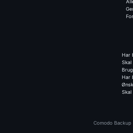
Al
Ger
For
Har b
Skal
Brug
Har 
Ønsk
Skal
Comodo Backup 