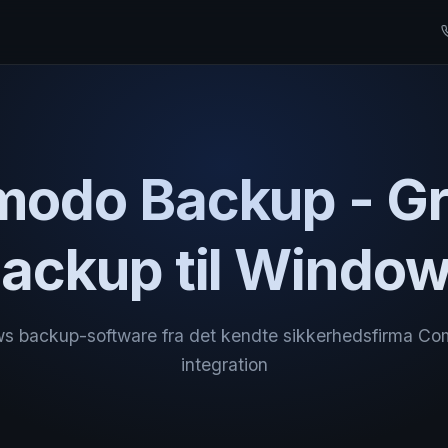
odo Backup - Gr
ackup til Windo
ws backup-software fra det kendte sikkerhedsfirma C
integration