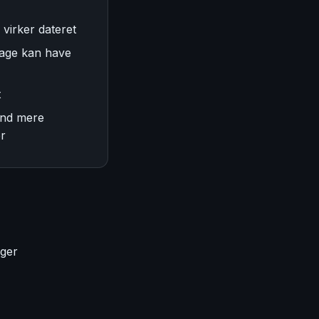
virker dateret
age kan have
t
end mere
er
nger