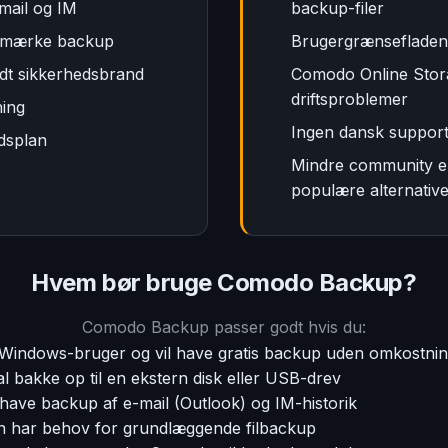
mail og IM
backup-filer
gmærke backup
Brugergrænsefladen 
ndt sikkerhedsbrand
Comodo Online Stor
driftsproblemer
ing
Ingen dansk suppor
idsplan
Mindre community 
populære alternativ
Hvem bør bruge Comodo Backup?
Comodo Backup passer godt hvis du:
Windows-bruger og vil have gratis backup uden omkostni
l bakke op til en ekstern disk eller USB-drev
 have backup af e-mail (Outlook) og IM-historik
n har behov for grundlæggende filbackup