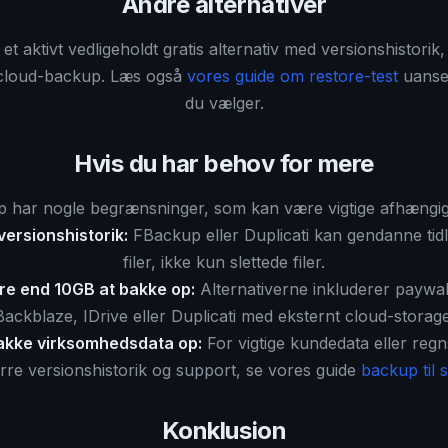
Andre alternativer
et aktivt vedligeholdt gratis alternativ med versionshistorik,
cloud-backup. Læs også
vores guide om restore-test
uanset
du vælger.
Hvis du har behov for mere
har nogle begrænsninger, som kan være vigtige afhængigt
versionshistorik:
FBackup eller Duplicati kan gendanne tidl
filer, ikke kun slettede filer.
re end 10GB at bakke op:
Alternativerne inkluderer paywal
Backblaze, IDrive eller Duplicati med eksternt cloud-storage
bakke virksomhedsdata op:
For vigtige kundedata eller reg
rre versionshistorik og support, se vores guide
backup til
Konklusion