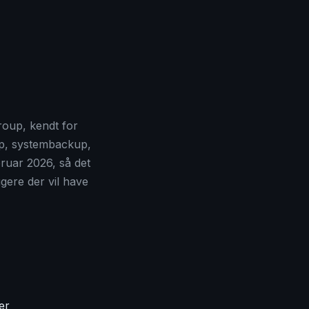
oup, kendt for
up, systembackup,
bruar 2026, så det
ugere der vil have
er