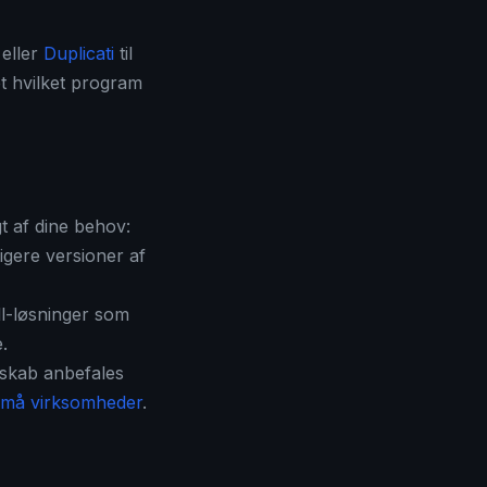
 eller
Duplicati
til
 hvilket program
 af dine behov:
igere versioner af
l-løsninger som
.
nskab anbefales
 små virksomheder
.