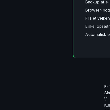
Backup af e-
Browser-bo
Fra et velke
Enkel opsætn
Automatisk t
Er 
Ska
Vil
Ku