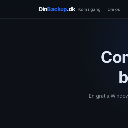
Din
Backup
.dk
Kom i gang
Om os
Com
b
En gratis Windo