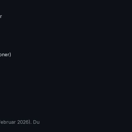
r
ioner)
februar 2026). Du