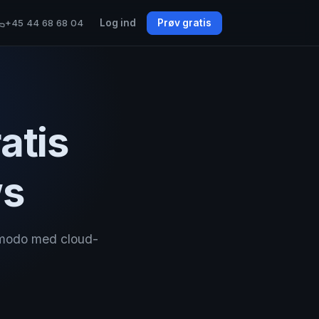
+45 44 68 68 04
Log ind
Prøv gratis
atis
ws
omodo med cloud-