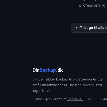
professionel-g
← Tilbage til alle
Din
Backup
.dk
Simpel, sikker backup til privatpersoner og
små virksomheder. EU-hostet, privacy-first –
ingen bøvl.
DinBackup.dk drives af
Garbæk IT
– CVR: 21 66 44
80