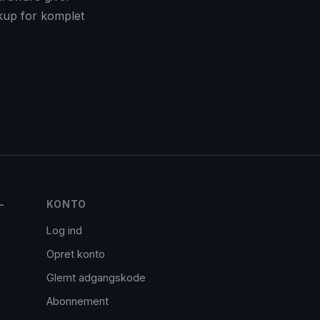
kup for komplet
-
KONTO
Log ind
Opret konto
Glemt adgangskode
Abonnement