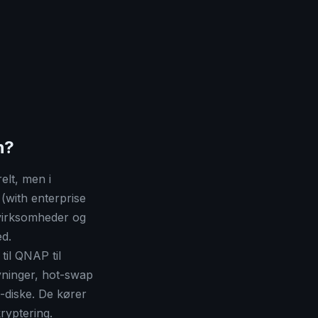
n?
lt, men i
(with enterprise
virksomheder og
ed.
il QNAP til
yninger, hot-swap
-diske. De kører
ryptering.