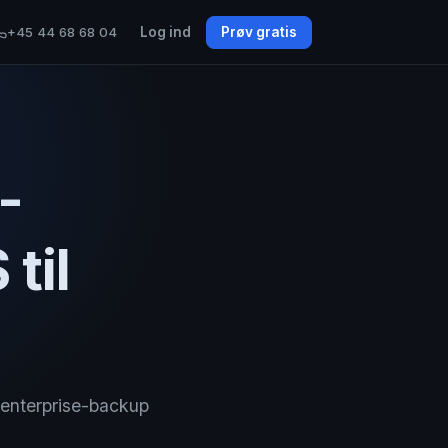
+45 44 68 68 04
Log ind
Prøv gratis
-
til
enterprise-backup