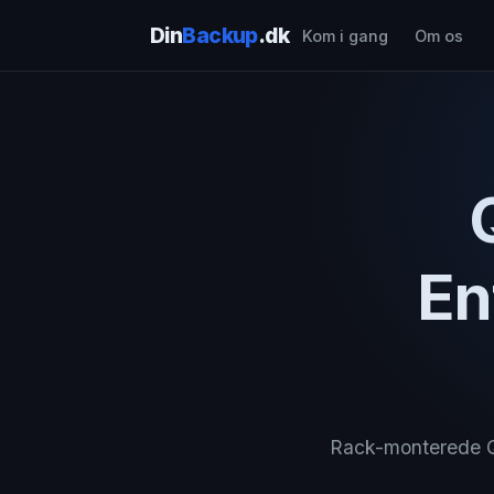
Din
Backup
.dk
Kom i gang
Om os
En
Rack-monterede Q