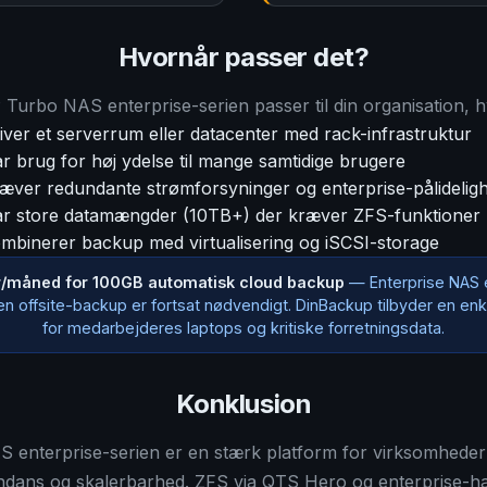
Hvornår passer det?
urbo NAS enterprise-serien passer til din organisation, h
iver et serverrum eller datacenter med rack-infrastruktur
r brug for høj ydelse til mange samtidige brugere
æver redundante strømforsyninger og enterprise-pålidelig
r store datamængder (10TB+) der kræver ZFS-funktioner
mbinerer backup med virtualisering og iSCSI-storage
r/måned for 100GB automatisk cloud backup
— Enterprise NAS e
en offsite-backup er fortsat nødvendigt. DinBackup tilbyder en en
for medarbejderes laptops og kritiske forretningsdata.
Konklusion
nterprise-serien er en stærk platform for virksomheder 
ndans og skalerbarhed. ZFS via QTS Hero og enterprise-h