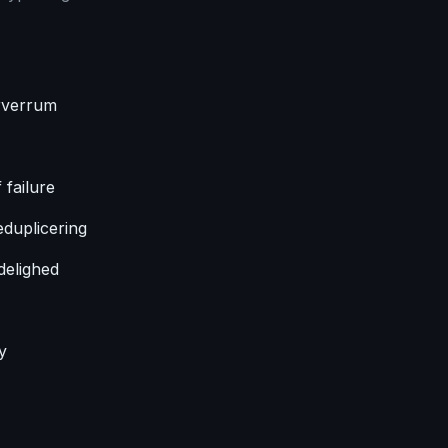
rverrum
 failure
duplicering
delighed
y