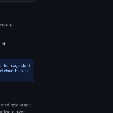
vis du:
hed
r fremragende til
kel cloud-backup
med høje krav til
ardware giver