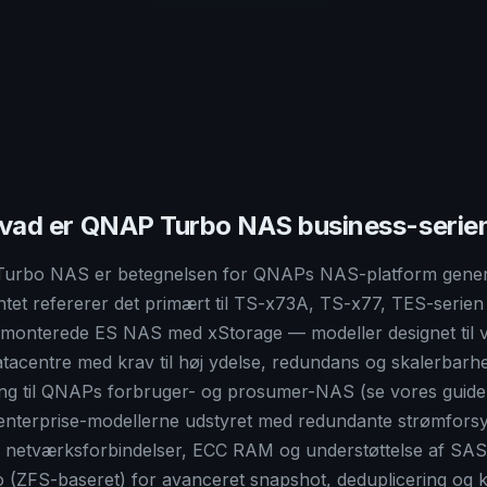
vad er QNAP Turbo NAS business-serie
urbo NAS er betegnelsen for QNAPs NAS-platform genere
et refererer det primært til TS-x73A, TS-x77, TES-serien 
k-monterede ES NAS med xStorage — modeller designet til 
tacentre med krav til høj ydelse, redundans og skalerbarh
ng til QNAPs forbruger- og prosumer-NAS (se vores guide t
nterprise-modellerne udstyret med redundante strømfors
 netværksforbindelser, ECC RAM og understøttelse af SAS
(ZFS-baseret) for avanceret snapshot, deduplicering og k