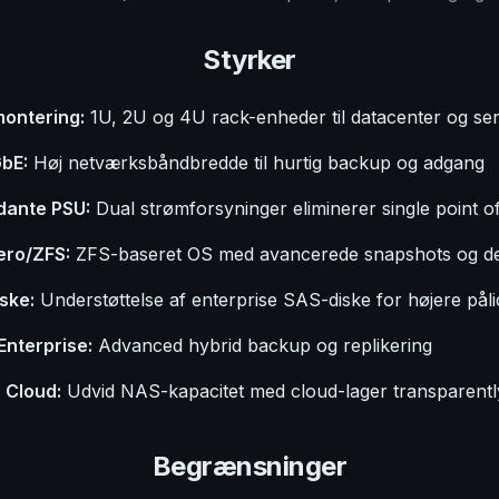
Styrker
ontering:
1U, 2U og 4U rack-enheder til datacenter og se
bE:
Høj netværksbåndbredde til hurtig backup og adgang
ante PSU:
Dual strømforsyninger eliminerer single point of
ro/ZFS:
ZFS-baseret OS med avancerede snapshots og de
ske:
Understøttelse af enterprise SAS-diske for højere påli
Enterprise:
Advanced hybrid backup og replikering
Cloud:
Udvid NAS-kapacitet med cloud-lager transparentl
Begrænsninger