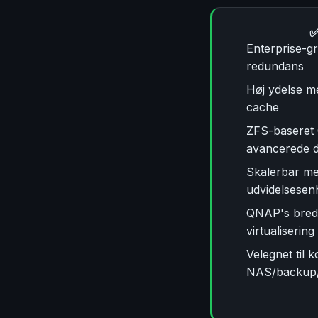
✅
Enterprise-g
redundans
Høj ydelse 
cache
ZFS-baseret
avancerede da
Skalerbar m
udvidelsesen
QNAP's brede
virtualisering
Velegnet til 
NAS/backup/v