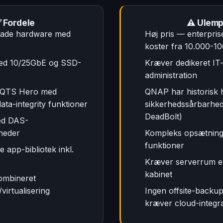
 Fordele
⚠️ Ulem
rade hardware med
Høj pris — enterpris
koster fra 10.000-1
med 10/25GbE og SSD-
Kræver dedikeret IT-
administration
 QTS Hero med
QNAP har historisk 
ta-integrity funktioner
sikkerhedssårbarhed
DeadBolt)
ed DAS-
heder
Kompleks opsætning 
funktioner
 app-bibliotek inkl.
Kræver serverrum el
kabinet
kombineret
irtualisering
Ingen offsite-backu
kræver cloud-integr