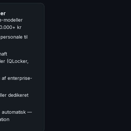
per
e-modeller
00.000+ kr
personale til
haft
er (QLocker,
af enterprise-
ler dedikeret
p automatisk —
ation