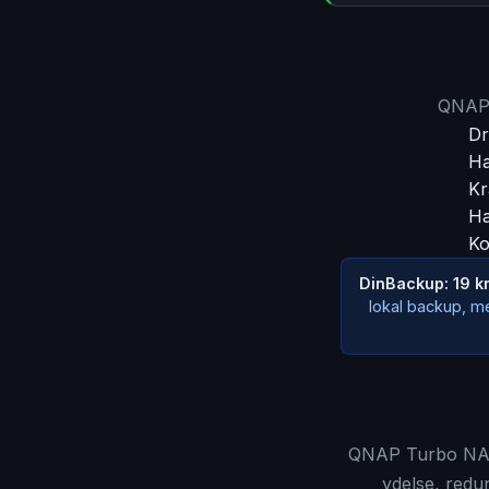
QNAP T
Dr
Ha
Kr
Ha
Ko
DinBackup: 19 k
lokal backup, m
QNAP Turbo NAS e
ydelse, redu