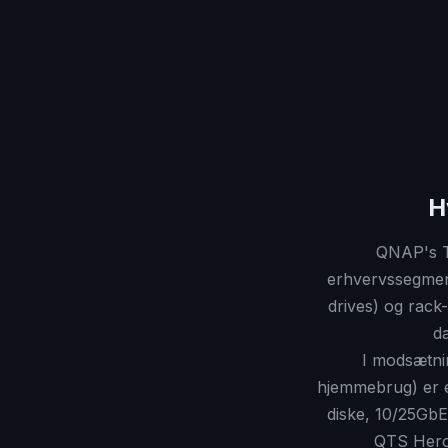
H
QNAP's T
erhvervssegment
drives) og rac
da
I modsætni
hjemmebrug) er e
diske, 10/25GbE
QTS Hero 