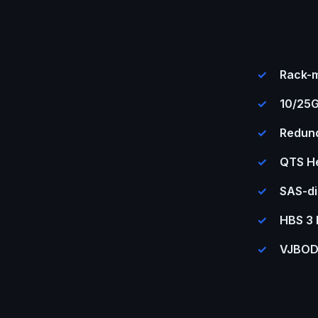
Rack-m
10/25G
Redund
QTS He
SAS-di
HBS 3 
VJBOD 