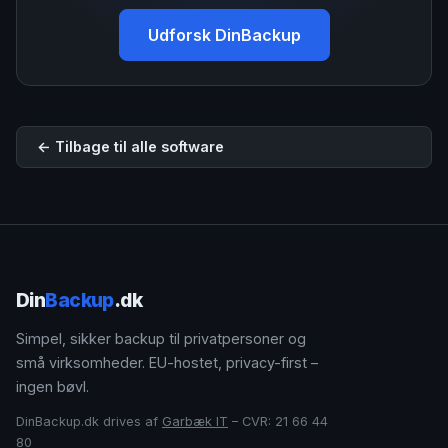
Udforsk DinBackup
← Tilbage til alle software
Din
Backup
.dk
Simpel, sikker backup til privatpersoner og
små virksomheder. EU-hostet, privacy-first –
ingen bøvl.
DinBackup.dk drives af
Garbæk IT
– CVR: 21 66 44
80